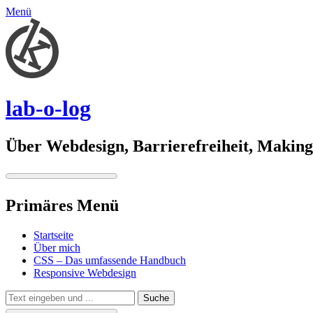
Menü
lab-o-log
Über Webdesign, Barrierefreiheit, Making 
Primäres Menü
Springe
Startseite
zum
Über mich
Inhalt
CSS – Das umfassende Handbuch
Responsive Webdesign
Suchen
Suche
nach: