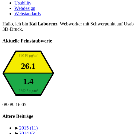
Usability
Webdesign
Webstandards
Hallo, ich bin
Kai Laborenz
, Webworker mit Schwerpunkt auf Usabil
3D-Druck.
Aktuelle Feinstaubwerte
PM10 µg/m³
26.1
1.4
PM2.5 µg/m³
08.08. 16:05
Ältere Beiträge
►
2015
(11)
►
2014
(6)