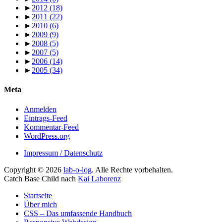
►
2012
(18)
►
2011
(22)
►
2010
(6)
►
2009
(9)
►
2008
(5)
►
2007
(5)
►
2006
(14)
►
2005
(34)
Meta
Anmelden
Eintrags-Feed
Kommentar-Feed
WordPress.org
Impressum / Datenschutz
Copyright © 2026
lab-o-log
. Alle Rechte vorbehalten.
Catch Base Child nach
Kai Laborenz
Nach
Startseite
oben
Über mich
scrollen
CSS – Das umfassende Handbuch