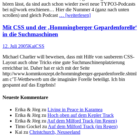
hören lässt, da sind auch schon wieder zwei neue TYPO3-Podcasts
bei n@work erschienen… Hier die Nummer 4 (ganz nach unten
scrollen) und gleich Podcast
… [weiterlesen]
Mit CSS und der ‚Hommingberger Gepardenforelle‘
in die Suchmaschinen
Veröffentlicht
Autor
Kategorien
12. Juli 2005
Kai
CSS
am
Michael Charlier will beweisen, dass mit Hilfe von sauberem CSS-
Layout auch ohne Tricks eine gute Suchmaschinenplatzierung
erreichbar ist. Daher hat er sich mit der Seite
http://www.kommkonzept.de/hommingberger-gepardenforelle.shtml
am c’T-Wettbewerb um die imaginäre Forelle beteiligt. Ich bin
gespannt auf das Ergebnis!
Neueste Kommentare
Erika & Jörg
zu
Living in Peace in Karamea
Erika & Jörg
zu
Hoch oben auf dem Kepler Track
Erika & Jörg
zu
Auf dem Milford Track (im Regen)
Timo Gockel
zu
Auf dem Milford Track (im Regen)
Kai
zu
Christchurch, Neuseeland