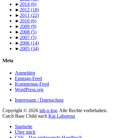
►
2014
(6)
►
2012
(18)
►
2011
(22)
►
2010
(6)
►
2009
(9)
►
2008
(5)
►
2007
(5)
►
2006
(14)
►
2005
(34)
Meta
Anmelden
Eintrags-Feed
Kommentar-Feed
WordPress.org
Impressum / Datenschutz
Copyright © 2026
lab-o-log
. Alle Rechte vorbehalten.
Catch Base Child nach
Kai Laborenz
Nach
Startseite
oben
Über mich
scrollen
CSS – Das umfassende Handbuch