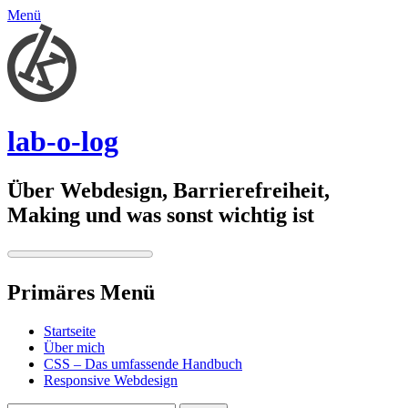
Menü
lab-o-log
Über Webdesign, Barrierefreiheit,
Making und was sonst wichtig ist
Primäres Menü
Springe
Startseite
zum
Über mich
Inhalt
CSS – Das umfassende Handbuch
Responsive Webdesign