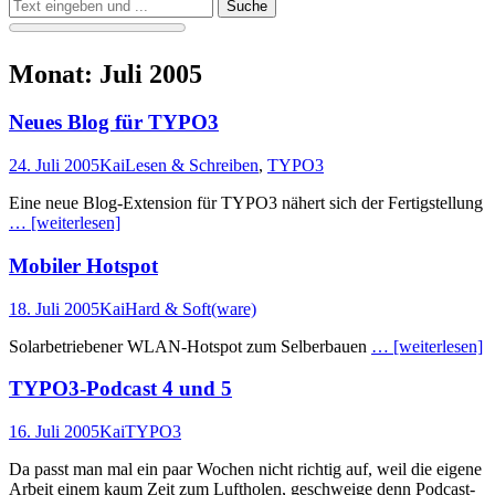
Suchen
Suche
nach:
Monat:
Juli 2005
Neues Blog für TYPO3
Veröffentlicht
Autor
Kategorien
24. Juli 2005
Kai
Lesen & Schreiben
,
TYPO3
am
Eine neue Blog-Extension für TYPO3 nähert sich der Fertigstellung
… [weiterlesen]
Mobiler Hotspot
Veröffentlicht
Autor
Kategorien
18. Juli 2005
Kai
Hard & Soft(ware)
am
Solarbetriebener WLAN-Hotspot zum Selberbauen
… [weiterlesen]
TYPO3-Podcast 4 und 5
Veröffentlicht
Autor
Kategorien
16. Juli 2005
Kai
TYPO3
am
Da passt man mal ein paar Wochen nicht richtig auf, weil die eigene
Arbeit einem kaum Zeit zum Luftholen, geschweige denn Podcast-