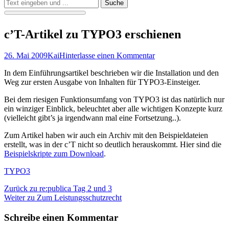
Suchen
Suche
nach:
c’T-Artikel zu TYPO3 erschienen
Veröffentlicht
Autor
26. Mai 2009
Kai
Hinterlasse einen Kommentar
am
In dem Einführungsartikel beschrieben wir die Installation und den
Weg zur ersten Ausgabe von Inhalten für TYPO3-Einsteiger.
Bei dem riesigen Funktionsumfang von TYPO3 ist das natürlich nur
ein winziger Einblick, beleuchtet aber alle wichtigen Konzepte kurz
(vielleicht gibt’s ja irgendwann mal eine Fortsetzung..).
Zum Artikel haben wir auch ein Archiv mit den Beispieldateien
erstellt, was in der c’T nicht so deutlich herauskommt. Hier sind die
Beispielskripte zum Download
.
Kategorien
TYPO3
Beitragsnavigation
Vorheriger
Zurück zu
re:publica Tag 2 und 3
Nächster
Beitrag:
Weiter zu
Zum Leistungsschutzrecht
Beitrag:
Schreibe einen Kommentar