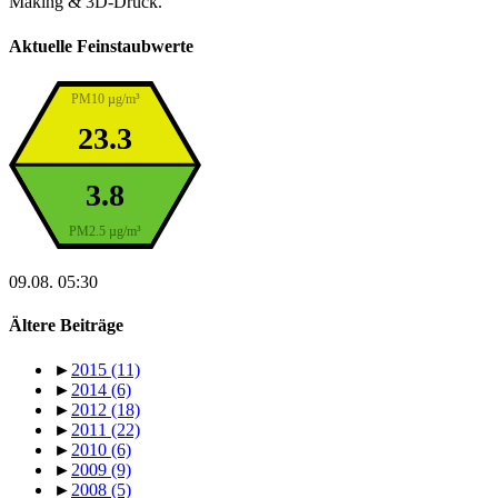
Making & 3D-Druck.
Aktuelle Feinstaubwerte
PM10 µg/m³
23.3
3.8
PM2.5 µg/m³
09.08. 05:30
Ältere Beiträge
►
2015
(11)
►
2014
(6)
►
2012
(18)
►
2011
(22)
►
2010
(6)
►
2009
(9)
►
2008
(5)