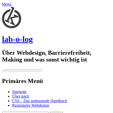
Menü
lab-o-log
Über Webdesign, Barrierefreiheit,
Making und was sonst wichtig ist
Primäres Menü
Springe
Startseite
zum
Über mich
Inhalt
CSS – Das umfassende Handbuch
Responsive Webdesign