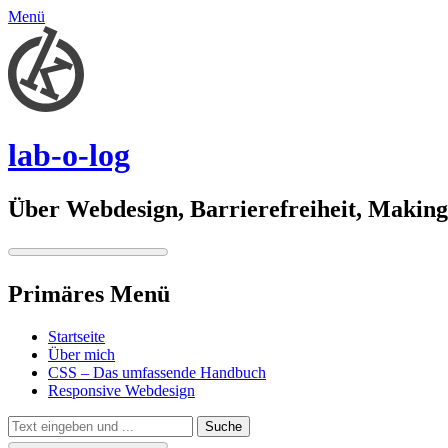
Menü
lab-o-log
Über Webdesign, Barrierefreiheit, Making 
Primäres Menü
Springe
Startseite
zum
Über mich
Inhalt
CSS – Das umfassende Handbuch
Responsive Webdesign
Suchen
Suche
nach: