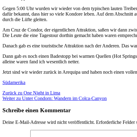
Gegen 5:00 Uhr wurden wir wieder von dem typischen lauten Treibe
dafür bekannt, dass hier so viele Kondore leben. Auf dem Abschnitt a
durch die Lüfte gleiten.
Am Cruz de Condor, der eigentlichen Attraktion, saßen wir dann zwi
Die Leute die eine Tagestour dorthin gemacht haben waren entsprechn
Danach gab es eine touristische Attraktion nach der Anderen. Das war
Dann gab es noch einen Badestopp bei warmen Quellen (Hot Springs) 
alleine waren fand ich wesentlich netter.
Jetzt sind wir wieder zurück in Arequipa und haben noch einen vollen
Kategorien
Südamerika
Beitragsnavigation
Vorheriger
Zurück zu
One Night in Lima
Nächster
Beitrag:
Weiter zu
Unter Condorn: Wandern im Colca-Canyon
Beitrag:
Schreibe einen Kommentar
Deine E-Mail-Adresse wird nicht veröffentlicht.
Erforderliche Felder 