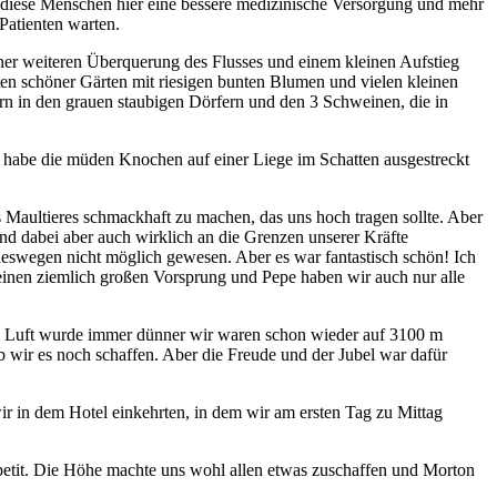
nd diese Menschen hier eine bessere medizinische Versorgung und mehr
Patienten warten.
ner weiteren Überquerung des Flusses und einem kleinen Aufstieg
en schöner Gärten mit riesigen bunten Blumen und vielen kleinen
n in den grauen staubigen Dörfern und den 3 Schweinen, die in
n, habe die müden Knochen auf einer Liege im Schatten ausgestreckt
 Maultieres schmackhaft zu machen, das uns hoch tragen sollte. Aber
ind dabei aber auch wirklich an die Grenzen unserer Kräfte
eswegen nicht möglich gewesen. Aber es war fantastisch schön! Ich
einen ziemlich großen Vorsprung und Pepe haben wir auch nur alle
die Luft wurde immer dünner wir waren schon wieder auf 3100 m
b wir es noch schaffen. Aber die Freude und der Jubel war dafür
 in dem Hotel einkehrten, in dem wir am ersten Tag zu Mittag
petit. Die Höhe machte uns wohl allen etwas zuschaffen und Morton