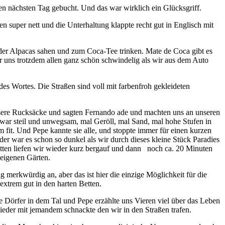
n nächsten Tag gebucht. Und das war wirklich ein Glücksgriff.
super nett und die Unterhaltung klappte recht gut in Englisch mit
r Alpacas sahen und zum Coca-Tee trinken. Mate de Coca gibt es
 uns trotzdem allen ganz schön schwindelig als wir aus dem Auto
s Wortes. Die Straßen sind voll mit farbenfroh gekleideten
unsere Rucksäcke und sagten Fernando ade und machten uns an unseren
ar steil und unwegsam, mal Geröll, mal Sand, mal hohe Stufen in
fit. Und Pepe kannte sie alle, und stoppte immer für einen kurzen
er war es schon so dunkel als wir durch dieses kleine Stück Paradies
hatten liefen wir wieder kurz bergauf und dann noch ca. 20 Minuten
eigenen Gärten.
g merkwürdig an, aber das ist hier die einzige Möglichkeit für die
xtrem gut in den harten Betten.
Dörfer in dem Tal und Pepe erzählte uns Vieren viel über das Leben
eder mit jemandem schnackte den wir in den Straßen trafen.