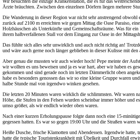
Wir besuchten die einzige Krankenstation, die es für das weitreichen
Ärzte bräuchten. Zwischen den einzelnen Dörfern liegen mehrere St
Die Wanderung in dieser Region war nicht sehr anstrengend obwohl 
zurück auf 2100 m erreichten wir gegen Mittag die Oase Paraiso, ei
Holzhäuschen als Unterkünfte und Gemeinschaftsräume. Was für ein k
ihrem halbverfallenen Stall vor dem Eingang zur Oase in der Mittagsh
Das fühlte sich alles sehr unwirklich und auch nicht richtig an! Tro
und wäre auch gerne noch länger geblieben in dieser Kulisse mit de
Aber genau die mussten wir auch wieder hoch! Pepe meinte der Aufst
wir wollten es uns beweisen und ja es war hart, aber wir haben es ge
gekommen und sind gerade noch im letzten Dämmerlicht oben angekom
habe es besonders genossen das wir so eine kleine Gruppe waren und
halbe Stunde mal von irgendwo winken gesehen.
Die letzten 20 Minuten waren wirklich die schlimmsten. Wir waren n
Höhe, die Stufen in den Felsen wurden scheinbar immer höher und es 
umso größer, als wir endlich wieder oben waren.
Nach einer kurzen Erholungspause folgte dann noch eine 15-minütig
gegessen hatten. Es war so gegen 19:00 Uhr und die Straßen waren w
Heiße Dusche, frische Klamotten und Abendessen. Irgendwie hatte, t
hatte die typische Touristenkrankheit mit Übelkeit und Durchfall erwis