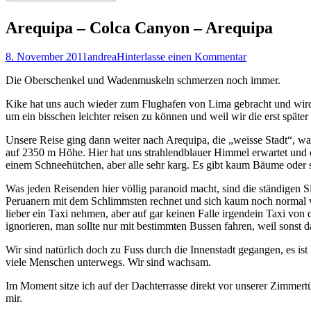
Arequipa – Colca Canyon – Arequipa
Veröffentlicht
Autor
8. November 2011
andrea
Hinterlasse einen Kommentar
am
Die Oberschenkel und Wadenmuskeln schmerzen noch immer.
Kike hat uns auch wieder zum Flughafen von Lima gebracht und wird
um ein bisschen leichter reisen zu können und weil wir die erst späte
Unsere Reise ging dann weiter nach Arequipa, die „weisse Stadt“, was
auf 2350 m Höhe. Hier hat uns strahlendblauer Himmel erwartet und c
einem Schneehütchen, aber alle sehr karg. Es gibt kaum Bäume oder s
Was jeden Reisenden hier völlig paranoid macht, sind die ständigen
Peruanern mit dem Schlimmsten rechnet und sich kaum noch normal ver
lieber ein Taxi nehmen, aber auf gar keinen Falle irgendein Taxi von
ignorieren, man sollte nur mit bestimmten Bussen fahren, weil sonst 
Wir sind natürlich doch zu Fuss durch die Innenstadt gegangen, es ist l
viele Menschen unterwegs. Wir sind wachsam.
Im Moment sitze ich auf der Dachterrasse direkt vor unserer Zimmer
mir.