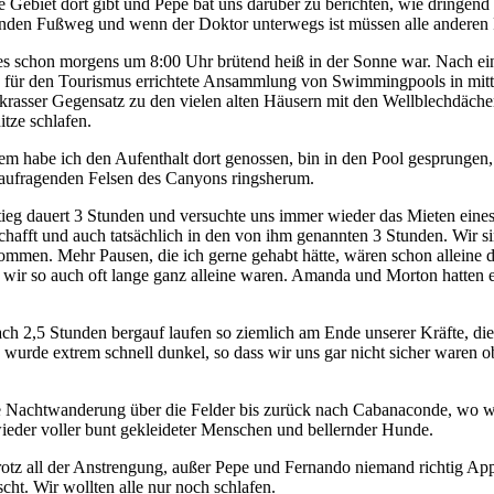
de Gebiet dort gibt und Pepe bat uns darüber zu berichten, wie dringe
unden Fußweg und wenn der Doktor unterwegs ist müssen alle anderen 
es schon morgens um 8:00 Uhr brütend heiß in der Sonne war. Nach ei
ne für den Tourismus errichtete Ansammlung von Swimmingpools in mitt
rasser Gegensatz zu den vielen alten Häusern mit den Wellblechdächer
itze schlafen.
tzdem habe ich den Aufenthalt dort genossen, bin in den Pool gesprunge
n aufragenden Felsen des Canyons ringsherum.
ieg dauert 3 Stunden und versuchte uns immer wieder das Mieten eines
schafft und auch tatsächlich in den von ihm genannten 3 Stunden. Wir s
men. Mehr Pausen, die ich gerne gehabt hätte, wären schon alleine d
 wir so auch oft lange ganz alleine waren. Amanda und Morton hatten 
ach 2,5 Stunden bergauf laufen so ziemlich am Ende unserer Kräfte, 
wurde extrem schnell dunkel, so dass wir uns gar nicht sicher waren o
e Nachtwanderung über die Felder bis zurück nach Cabanaconde, wo wir
ieder voller bunt gekleideter Menschen und bellernder Hunde.
rotz all der Anstrengung, außer Pepe und Fernando niemand richtig Ap
cht. Wir wollten alle nur noch schlafen.