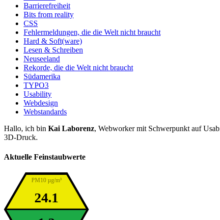
Barrierefreiheit
Bits from reality
CSS
Fehlermeldungen, die die Welt nicht braucht
Hard & Soft(ware)
Lesen & Schreiben
Neuseeland
Rekorde, die die Welt nicht braucht
Südamerika
TYPO3
Usability
Webdesign
Webstandards
Hallo, ich bin
Kai Laborenz
, Webworker mit Schwerpunkt auf Usabil
3D-Druck.
Aktuelle Feinstaubwerte
PM10 µg/m³
24.1