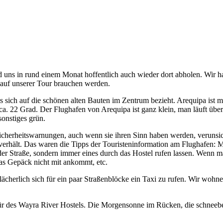
 uns in rund einem Monat hoffentlich auch wieder dort abholen. Wir 
r auf unserer Tour brauchen werden.
 sich auf die schönen alten Bauten im Zentrum bezieht. Arequipa ist m
a. 22 Grad. Der Flughafen von Arequipa ist ganz klein, man läuft über
onstiges grün.
 Sicherheitswarnungen, auch wenn sie ihren Sinn haben werden, verunsi
hält. Das waren die Tipps der Touristeninformation am Flughafen: Man 
 der Straße, sondern immer eines durch das Hostel rufen lassen. Wenn m
das Gepäck nicht mit ankommt, etc.
ächerlich sich für ein paar Straßenblöcke ein Taxi zu rufen. Wir wohnen d
tür des Wayra River Hostels. Die Morgensonne im Rücken, die schneebe