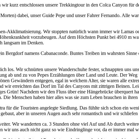
ir kurz entschlossen unsere Trekkingtour in den Colca Canyon für de
rten) dabei, unser Guide Pepe und unser Fahrer Fernando. Alle waren 
-Akklimatisierung. Wir stoppten natürlich wann immer wir Lamas ode
er Höhenkrankheit vorzubeugen. Auf dem Höchsten Punkt bei 4910 m war
ich langsam im Denken.
 ein Bergdorf namens Cabanaconde. Buntes Treiben im wahrsten Sinne de
lich los. Wir schnürten unsere Wanderschuhe fester, schnappten uns 
ung ab und zu von Pepes Erzählungen über Land und Leute. Der Weg w
nen Gewändern entgegen, egal in welchem Alter, sie waren alle extrem 
 wir erreichten das Dorf im Tal des Canyons mit zittrigen Beinen. Leid
saftiges Grün! Nachdem wir den Fluss über eine Hängebrücke überquert 
 Die Menschen haben hier alles was sie zum Leben brauchen in ihren 
ra für die Touristen angelegte Siedlung. Das fühlte sich schon ein weni
ebaut, aber in unseren Augen auch sehr romantisch und wir schliefen e
er. Wir wanderten ca. 3 Stunden ohne viel Auf und Ab durch weitere 
 wir uns auch nicht ganz so wie Eindringlinge vor, da er immer mal wi