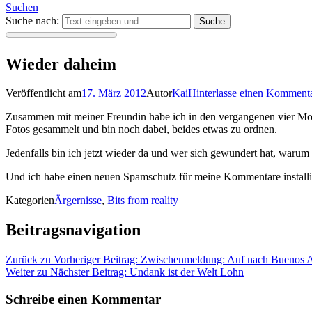
Suchen
Suche nach:
Wieder daheim
Veröffentlicht am
17. März 2012
Autor
Kai
Hinterlasse einen Komment
Zusammen mit meiner Freundin habe ich in den vergangenen vier Monat
Fotos gesammelt und bin noch dabei, beides etwas zu ordnen.
Jedenfalls bin ich jetzt wieder da und wer sich gewundert hat, warum
Und ich habe einen neuen Spamschutz für meine Kommentare instal
Kategorien
Ärgernisse
,
Bits from reality
Beitragsnavigation
Zurück zu
Vorheriger Beitrag:
Zwischenmeldung: Auf nach Buenos A
Weiter zu
Nächster Beitrag:
Undank ist der Welt Lohn
Schreibe einen Kommentar