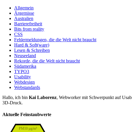
Allgemein
Ärgernisse
Australien
Barrierefreiheit
Bits from reality
CSS
Fehlermeldungen, die die Welt nicht braucht
Hard & Soft(ware)
Lesen & Schreiben
Neuseeland
Rekorde, die die Welt nicht braucht
Südamerika
TYPO3
Usability
Webdesign
Webstandards
Hallo, ich bin
Kai Laborenz
, Webworker mit Schwerpunkt auf Usabil
3D-Druck.
Aktuelle Feinstaubwerte
PM10 µg/m³