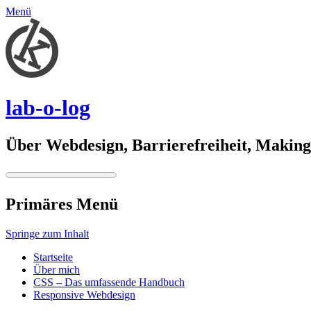
Menü
lab-o-log
Über Webdesign, Barrierefreiheit, Making 
Primäres Menü
Springe zum Inhalt
Startseite
Über mich
CSS – Das umfassende Handbuch
Responsive Webdesign