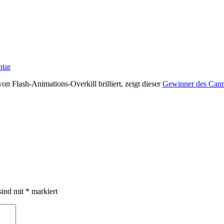
ntar
n Flash-Animations-Overkill brilliert, zeigt dieser
Gewinner des Cann
sind mit
*
markiert