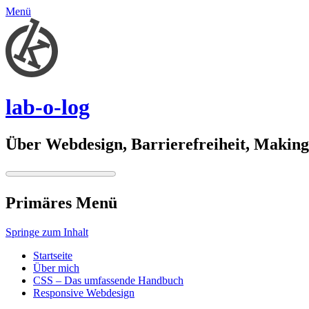
Menü
lab-o-log
Über Webdesign, Barrierefreiheit, Making 
Primäres Menü
Springe zum Inhalt
Startseite
Über mich
CSS – Das umfassende Handbuch
Responsive Webdesign