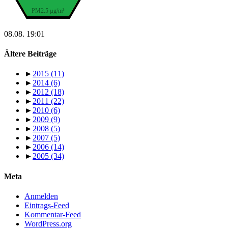
PM2.5 µg/m³
08.08. 19:01
Ältere Beiträge
►
2015
(11)
►
2014
(6)
►
2012
(18)
►
2011
(22)
►
2010
(6)
►
2009
(9)
►
2008
(5)
►
2007
(5)
►
2006
(14)
►
2005
(34)
Meta
Anmelden
Eintrags-Feed
Kommentar-Feed
WordPress.org