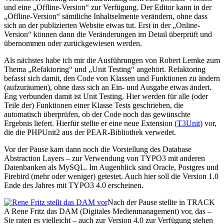
und eine „Offline-Version“ zur Verfügung. Der Editor kann in der
„Offline-Version“ sämtliche Inhaltselmente verändern, ohne dass
sich an der publizierten Website etwas tut. Erst in der „Online-
Version“ können dann die Veränderungen im Detail überprüft und
übernommen oder zurückgewiesen werden.
Als nächstes habe ich mir die Ausführungen von Robert Lemke zum
Thema „Refaktoring“ und „Unit Testing“ angehört. Refaktoring
befasst sich damit, den Code von Klassen und Funktionen zu ändern
(aufzuräumen), ohne dass sich an Ein- und Ausgabe etwas ändert.
Eng verbunden damit ist Unit Testing. Hier werden für alle (oder
Teile der) Funktionen einer Klasse Tests geschrieben, die
automatisch überprüfen, ob der Code noch das gewünschte
Ergebnis liefert. Hierfür stellte er eine neue Extension (
T3Unit
) vor,
die die PHPUnit2 aus der PEAR-Bibliothek verwedet.
Vor der Pause kam dann noch die Vorstellung des Database
Abstraction Layers – zur Verwendung von TYPO3 mit anderen
Datenbanken als MySQL. Im Augenblick sind Oracle, Postgres und
Firebird (mehr oder weniger) getestet. Auch hier soll die Version 1.0
Ende des Jahres mit TYPO3 4.0 erscheinen.
Nach der Pause stellte in TRACK
A Rene Fritz das DAM (Digitales Medienmanagement) vor, das –
Sie raten es vielleicht – auch zur Version 4.0 zur Verfügung stehen