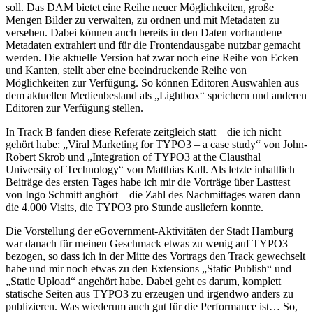
soll. Das DAM bietet eine Reihe neuer Möglichkeiten, große
Mengen Bilder zu verwalten, zu ordnen und mit Metadaten zu
versehen. Dabei können auch bereits in den Daten vorhandene
Metadaten extrahiert und für die Frontendausgabe nutzbar gemacht
werden. Die aktuelle Version hat zwar noch eine Reihe von Ecken
und Kanten, stellt aber eine beeindruckende Reihe von
Möglichkeiten zur Verfügung. So können Editoren Auswahlen aus
dem aktuellen Medienbestand als „Lightbox“ speichern und anderen
Editoren zur Verfügung stellen.
In Track B fanden diese Referate zeitgleich statt – die ich nicht
gehört habe: „Viral Marketing for TYPO3 – a case study“ von John-
Robert Skrob und „Integration of TYPO3 at the Clausthal
University of Technology“ von Matthias Kall. Als letzte inhaltlich
Beiträge des ersten Tages habe ich mir die Vorträge über Lasttest
von Ingo Schmitt anghört – die Zahl des Nachmittages waren dann
die 4.000 Visits, die TYPO3 pro Stunde ausliefern konnte.
Die Vorstellung der eGovernment-Aktivitäten der Stadt Hamburg
war danach für meinen Geschmack etwas zu wenig auf TYPO3
bezogen, so dass ich in der Mitte des Vortrags den Track gewechselt
habe und mir noch etwas zu den Extensions „Static Publish“ und
„Static Upload“ angehört habe. Dabei geht es darum, komplett
statische Seiten aus TYPO3 zu erzeugen und irgendwo anders zu
publizieren. Was wiederum auch gut für die Performance ist… So,