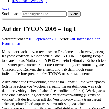
Responsive Webdesign
Suchen
Suche nach:
Auf der TYCON 2005 – Tag 1
Veröffentlicht am
10. September 2005
Autor
Kai
Hinterlasse einen
Kommentar
Mit seiner (nach kurzen technischen Problemen leicht verzögerten)
Keynote eröffnete Kaspar offiziell die TYCON. „Inspiring People
to share“ – das Motto von TYPO3 war sein Leitmotiv. Er beschrieb
aus seiner persönlichen Sicht die Entwicklung der Community, die
Chancen und Risiken, die er sieht und gab dann noch seine
individuelle Interpretation des TYPO3 mission statements.
Auch eine neue Entwicklung hatte er im Gepäck – die Workspaces
(ich hatte schon vor Wochen versucht, herausztufinden, was sich
dahinter verbirgt – heute habe ich es endlich erfahren). Workspaces
sind eine Anwendung der neuen Versionsverwaltung (Extension
version) mit der Editoren mit der Versionsverwaltung transparent
arbeiten, ohne Überhaupt wissen zu müssen, was eine
Versionsverwaltung ist. Standardmäßig steht eine „Online-Version“