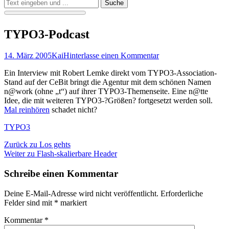
Suchen
Suche
nach:
TYPO3-Podcast
Veröffentlicht
Autor
14. März 2005
Kai
Hinterlasse einen Kommentar
am
Ein Interview mit Robert Lemke direkt vom TYPO3-Association-
Stand auf der CeBit bringt die Agentur mit dem schönen Namen
n@work (ohne „t“) auf ihrer TYPO3-Themenseite. Eine n@tte
Idee, die mit weiteren TYPO3-?Größen? fortgesetzt werden soll.
Mal reinhören
schadet nicht?
Kategorien
TYPO3
Beitragsnavigation
Vorheriger
Zurück zu
Los gehts
Nächster
Beitrag:
Weiter zu
Flash-skalierbare Header
Beitrag:
Schreibe einen Kommentar
Deine E-Mail-Adresse wird nicht veröffentlicht.
Erforderliche
Felder sind mit
*
markiert
Kommentar
*