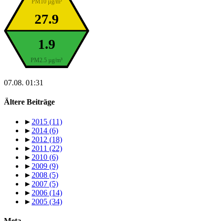
PM10 µg/m³
27.9
1.9
PM2.5 µg/m³
07.08. 01:31
Ältere Beiträge
►
2015
(11)
►
2014
(6)
►
2012
(18)
►
2011
(22)
►
2010
(6)
►
2009
(9)
►
2008
(5)
►
2007
(5)
►
2006
(14)
►
2005
(34)
Meta