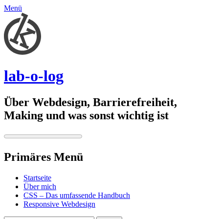
Menü
lab-o-log
Über Webdesign, Barrierefreiheit,
Making und was sonst wichtig ist
Primäres Menü
Springe
Startseite
zum
Über mich
Inhalt
CSS – Das umfassende Handbuch
Responsive Webdesign